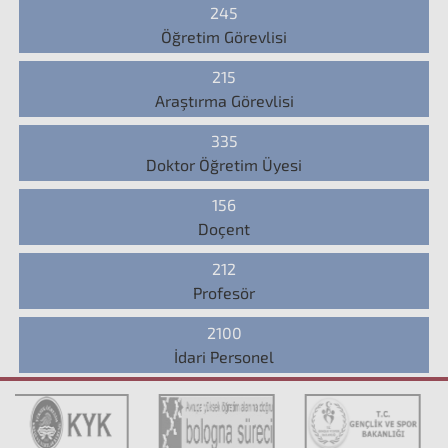
245
Öğretim Görevlisi
215
Araştırma Görevlisi
335
Doktor Öğretim Üyesi
156
Doçent
212
Profesör
2100
İdari Personel