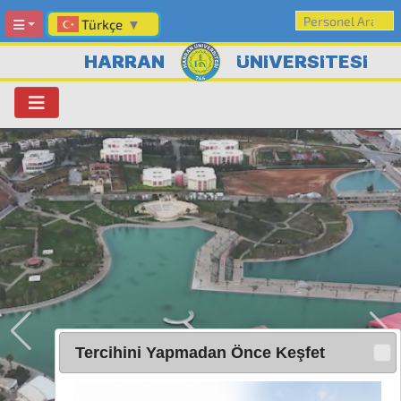
Türkçe
▼
HARRAN
ÜNİVERSİTESİ
Tercihini Yapmadan Önce Keşfet