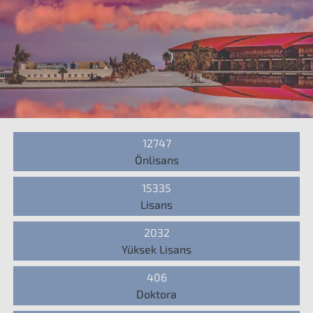
12747
Önlisans
15335
Lisans
2032
Yüksek Lisans
406
Doktora