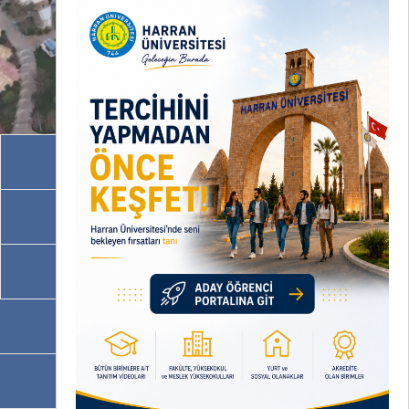
Akademik Birimler
İdari Birimler
Programlarımız
OBS
EBYS / EVRAKA